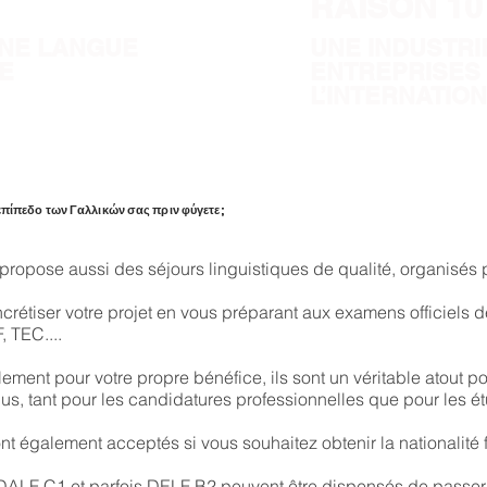
RAISON 10 
UNE LANGUE
UNE INDUSTRI
E
ENTREPRISES
L’INTERNATIO
 επίπεδο των Γαλλικών σας πριν φύγετε;
 propose aussi des séjours linguistiques de qualité, organisés 
crétiser votre projet en vous préparant aux examens officiels d
, TEC....
ement pour votre propre bénéfice, ils sont un véritable atout po
us, tant pour les candidatures professionnelles que pour les ét
 également acceptés si vous souhaitez obtenir la nationalité 
 DALF C1 et parfois DELF B2 peuvent être dispensés de passer 