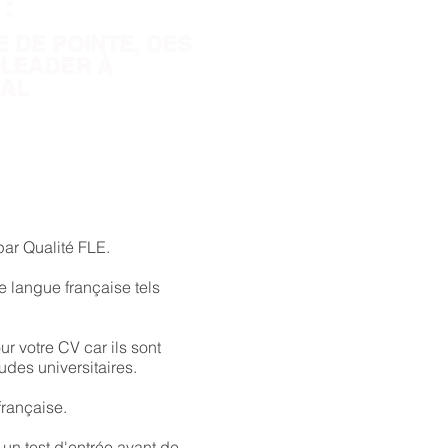
:
E DE POINTE, DES
 LEADER À
NAL
par Qualité FLE.
e langue française tels
ur votre CV car ils sont
udes universitaires.
française.
un test d'entrée avant de