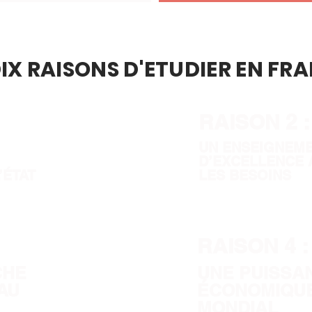
DIX RAISONS D'ETUDIER EN FRA
RAISON 2 :
UN ENSEIGNEME
D’EXCELLENCE 
’ÉTAT
LES BESOINS
RAISON 4 :
CHE
UNE PUISSA
AU
ÉCONOMIQUE
MONDIAL