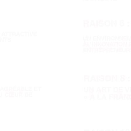
RAISON 6 :
 ATTRACTIVE
UN ENVIRONNE
ANTS
ÀL’INNOVATION
ENTREPRENEUR
RAISON 8 :
UN ART DE V
 AGRÉABLE ET
U CŒUR DE
« À LA FRAN