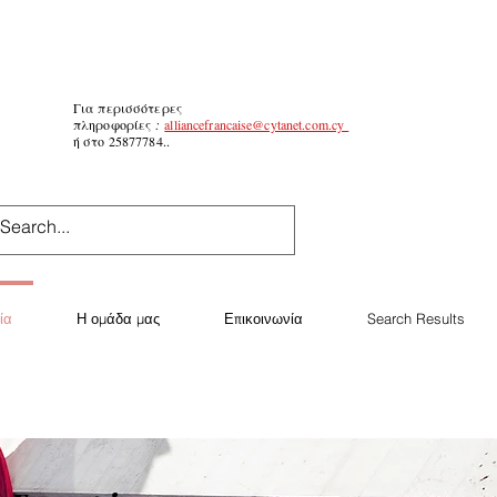
Για περισσότερες
πληροφορίες
:
alliancefrancaise@cytanet.com.cy
ή στο 25877784..
ία
Η ομάδα μας
Επικοινωνία
Search Results