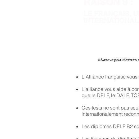
RAISON 9 :
LE FRANÇAIS, 
INTERNATIONAL
Θέλετε να βελτιώσετε το
L'Alliance française vous
L'alliance vous aide à con
que le DELF, le DALF, TCF
Ces tests ne sont pas seul
internationalement reconn
Les diplômes DELF B2 sont
Les titulaires du diplôme