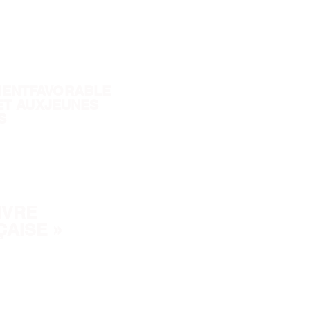
MENTFAVORABLE
 ET AUXJEUNES
S
IVRE
ÇAISE »