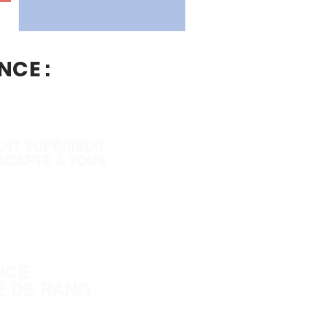
NCE :
NT SUPÉRIEUR
ADAPTÉ À TOUS
NCE
 DE RANG