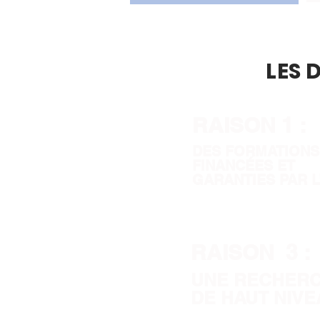
LES 
RAISON 1 :
DES FORMATIONS
FINANCÉES ET
GARANTIES PAR L
RAISON 3 :
UNE RECHER
DE HAUT NIVE