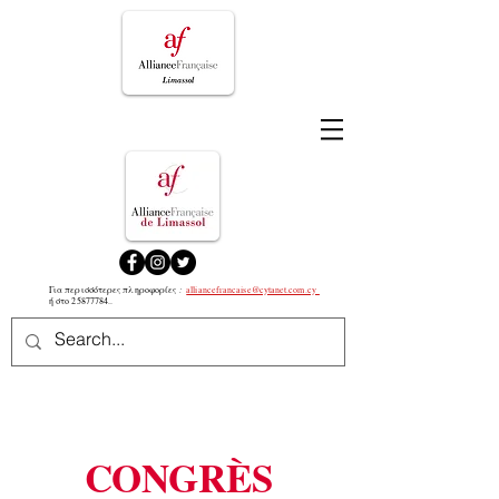
:
Για περισσότερες πληροφορίες
alliancefrancaise@cytanet.com.cy
ή στο
25877784
..
CONGRÈS