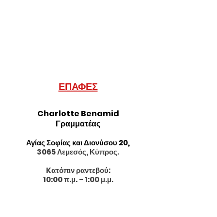
ΕΠΑΦΕΣ
Charlotte Benamid
Γραμματέας
Αγίας Σοφίας και Διονύσου 20,
3065 Λεμεσός, Κύπρος.
Kατόπιν ραντεβού:
10:00 π.μ. - 1:00 μ.μ.
Δευτέρα Παρασκευή:
3:00 μ.μ. - 7:00 μ.μ.