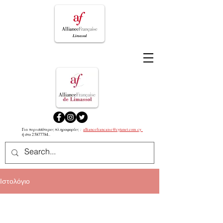
:
Για περισσότερες πληροφορίες
alliancefrancaise@cytanet.com.cy
ή στο
25877784
..
Ιστολόγιο
All Posts